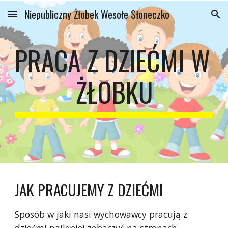
Niepubliczny Żłobek Wesołe Słoneczko
Skip to main content
Skip to navigation
PRACA Z DZIEĆMI W 
ŻŁOBKU
JAK PRACUJEMY Z DZIEĆMI
Sposób w jaki nasi wychowawcy pracują z 